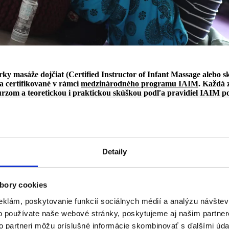
rky masáže dojčiat (Certified Instructor of Infant Massage alebo 
a certifikované v rámci
medzinárodného programu IAIM
. Každá z
rzom a teoretickou i praktickou skúškou podľa pravidiel IAIM p
v (Certified Trainers). Počas svojej praxe CIMI rešpektujú pravi
IM.
008 pôsobili lektorky Kirsty Hawthorn (IRE), Helen Moses (USA)
esť Thomai Manganari (GR)
Detaily
ch, ktorých baví práca s rodičmi a deťmi, milujú dotyk alebo majú oso
onca aj pre mamičky na materskej, ktoré hľadajú spôsob svojej realizác
jete mať žiadne špeciálne skúsenosti. Stačí, ak prídete s otvoreným s
bory cookies
 skoro 15 rokov a rada vám svoje skúsenosti a vedomosti odovzdá.
eklám, poskytovanie funkcií sociálnych médií a analýzu návšte
 z programu medzinárodnej organizácie IAIM sa skladá
z teoretickej a
o používate naše webové stránky, poskytujeme aj našim partner
ňa prednášky a cvičenia hmatov pod vedením lektorky. Počas praktickej 
 kurz s rodičmi a ich bábätkami. Svojím obsahom je tento kurz veľmi o
to partneri môžu príslušné informácie skombinovať s ďalšími údaj