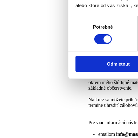
Z vlastnej skúsenosti Vám
alebo ktoré od vás získali, ke
Prečo hovoríme o intenzí
Výber
zvyčajne začíname o 9,0
povinností, pre zjednodu
Potrebné
súhlasu
školiace priestory sa nám
kdes i nájdu ubytovanie a
Po absolvovaní kurzu získ
inštruktorka.
Medzinárodn
skúšky
, ktorú každá z ú
Odmietnuť
schopné skúšku odovzdať
Cena aktuálneho kurzu j
okrem iného štúdijné mat
základné občerstvenie.
Na kurz sa môžete prihlá
termíne uhradiť zálo
Pre viac informácií nás k
emailom
info@masa