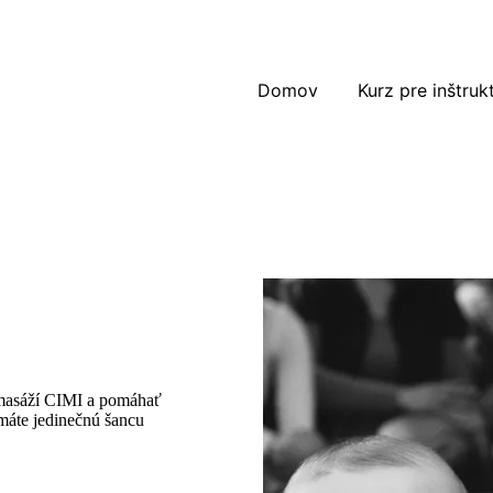
Domov
Kurz pre inštruk
u masáží CIMI a pomáhať
máte jedinečnú šancu