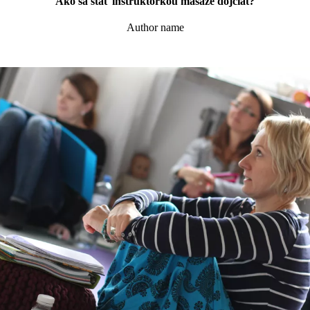
Ako sa stať inštruktorkou masáže dojčiat?
Author name