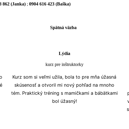
8 862 (Janka)
;
0904 616 423 (Baška)
Spätná väzba
Lýdia
kurz pre inštruktorky
o
Kurz som si veľmi užila, bola to pre mňa úžasná
é
skúsenosť a otvoril mi nový pohľad na mnoho
tém. Praktický tréning s mamičkami a bábätkami
bol úžasný!
s