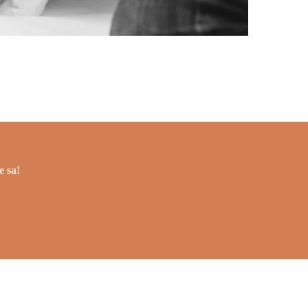
e sa!