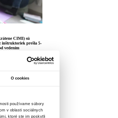
skrátene CIMI) sú
 inštruktoriek prešla 5-
od vedením
dlá IAIM a môžu byť
, Sylvie Hétu (CAN) a
O cookies
bné skúsenosti s
ie popri starostlivosti o
rdcom. Thomai sa
vnosti používame súbory
 praktickej prípravy
.
om v oblasti sociálnych
prípravy si každý z
bohacujúci.
mi, ktoré ste im poskytli