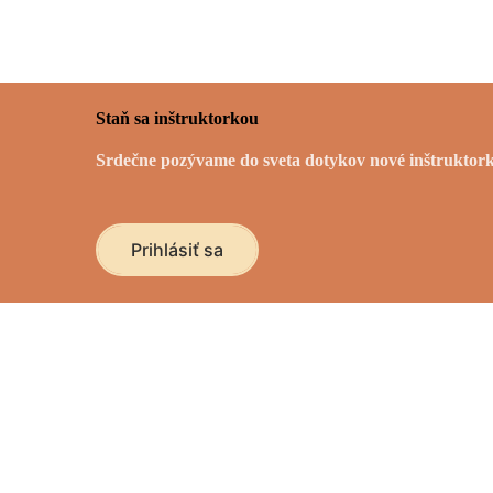
Staň sa inštruktorkou
Srdečne pozývame do sveta dotykov nové inštruktorky.
Prihlásiť sa