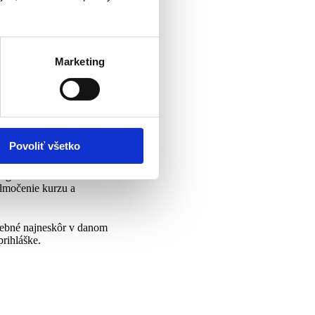
j ako ženy a mamičky.
im trvaním. Každý deň
á kopec mamičkovských
endu. Ako vhodné
Marketing
e spoluprácu s hotelom,
ť kurzy ako certifikovaná
e až po absolvovaní
 Preto čim skôr budete
Povoliť všetko
gistrácií
. V cene sú
tlmočenie kurzu a
trebné najneskôr v danom
edených v prihláške.