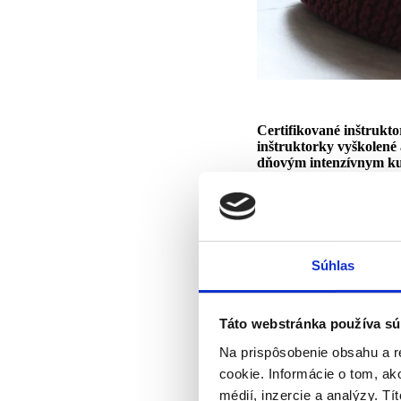
Certifikované inštrukto
inštruktorky vyškolené 
dňovým intenzívnym ku
certifikovaných lektoro
aktívnymi členkami IA
Na Slovensku od roku 2
najbližší kurz bude vi
Súhlas
Kurz je určený pre všetký
dotykovými terapiami. Dok
svoje dieťatko. Nepotrebu
Táto webstránka používa sú
dojčenskej masáži venuje
Na prispôsobenie obsahu a r
5-dňový intenzívny kurz
cookie. Informácie o tom, ak
Teoretická príprava zahŕ
účastníkov vyskúša viesť
médií, inzercie a analýzy. Tí