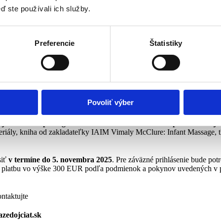
 vieme potvrdiť, že vás obohatí nielen ako budúce inštruktorky, ale a
ď ste používali ich služby.
vnom kurze? Kurz je intenzívny z hľadiska svojho obsahu, ale aj svoj
0 ráno a končíme najskôr o 17,00 večer. Keďže väčšina účastníčok m
šenie organizácie vašej účasti sa kurz koná vo forme predĺženého vík
Preferencie
Štatistiky
 osvedčili priestory materských centier, no tentokrát sme sa rozhodli pr
j účastníci z regiónov mimo Bratislavy.
ate certifikát o jeho absolvovaní, ten vás však neoprávňuje organizova
e uznávaný certifikát inštruktorky masáže dojčiat (CIMI) získat
častníčok absolvuje individuálne v priebehu nasledujúcich 12 mesiacov.
Povoliť výber
, tým skôr môžete začať s vlastnou praxou.
e 690 EUR pri registrácií do 30.6.2025 a 750 EUR pri neskoršej re
eriály, kniha od zakladateľky IAIM Vimaly McClure: Infant Massage, 
siť
v termíne do 5. novembra 2025
. Pre záväzné prihlásenie bude po
hovú platbu vo výške 300 EUR podľa podmienok a pokynov uv
ontaktujte
zedojciat.sk